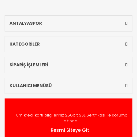
ANTALYASPOR
KATEGORİLER
SİPARİŞ İŞLEMLERİ
KULLANICI MENÜSÜ
Tüm kredi kartı bilgileriniz 256bit SSL Sertifikası ile koruma
altında.
Resmi Siteye Git