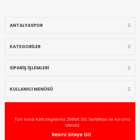
ANTALYASPOR
KATEGORİLER
SİPARİŞ İŞLEMLERİ
KULLANICI MENÜSÜ
Tüm kredi kartı bilgileriniz 256bit SSL Sertifikası ile koruma
altında.
Resmi Siteye Git