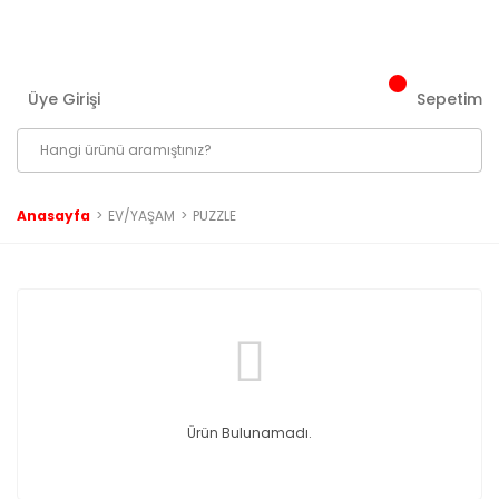
2500 ₺ ve Üzeri Tüm Siparişlerinizde Kargo Bedava!
Üye Girişi
Sepetim
Anasayfa
EV/YAŞAM
PUZZLE
Ürün Bulunamadı.