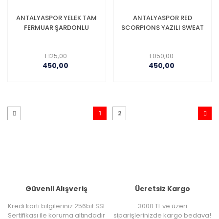
ANTALYASPOR YELEK TAM
ANTALYASPOR RED
FERMUAR ŞARDONLU
SCORPIONS YAZILI SWEAT
1.125,00
1.050,00
450,00
450,00
1
2
Güvenli Alışveriş
Ücretsiz Kargo
Kredi kartı bilgileriniz 256bit SSL
3000 TL ve üzeri
Sertifikası ile koruma altındadır
siparişlerinizde kargo bedava!