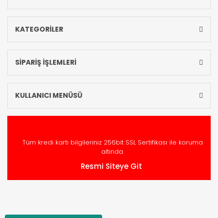
KATEGORİLER
SİPARİŞ İŞLEMLERİ
KULLANICI MENÜSÜ
Tüm kredi kartı bilgileriniz 256bit SSL Sertifikası ile koruma
altında.
Resmi Siteye Git