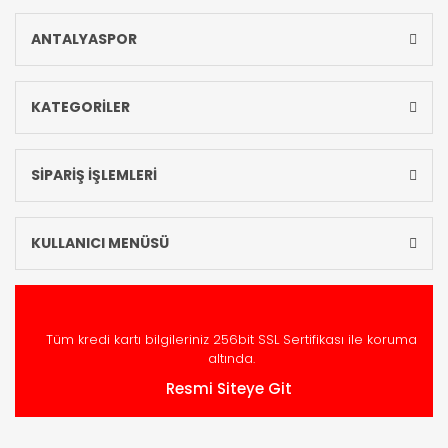
ANTALYASPOR
KATEGORİLER
SİPARİŞ İŞLEMLERİ
KULLANICI MENÜSÜ
Tüm kredi kartı bilgileriniz 256bit SSL Sertifikası ile koruma
altında.
Resmi Siteye Git