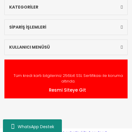
KATEGORİLER
SİPARİŞ İŞLEMLERİ
KULLANICI MENÜSÜ
Tüm kredi kartı bilgileriniz 256bit SSL Sertifikası ile koruma
altında.
Resmi Siteye Git
WhatsApp Destek