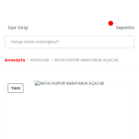
3000 ₺ ve Üzeri Tüm Siparişlerinizde Kargo Bedava!
Üye Girişi
Sepetim
Anasayfa
AKSESUAR
ANTALYASPOR ANAHTARLIK AÇACAK
Yeni