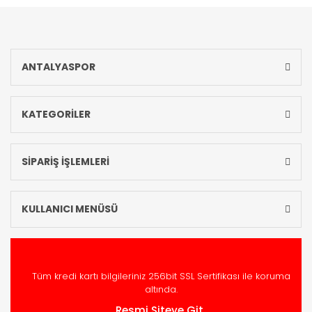
ANTALYASPOR
KATEGORİLER
SİPARİŞ İŞLEMLERİ
KULLANICI MENÜSÜ
Tüm kredi kartı bilgileriniz 256bit SSL Sertifikası ile koruma
altında.
Resmi Siteye Git