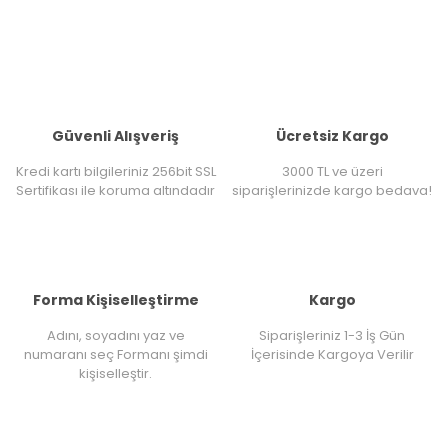
Güvenli Alışveriş
Ücretsiz Kargo
Kredi kartı bilgileriniz 256bit SSL
3000 TL ve üzeri
Sertifikası ile koruma altındadır
siparişlerinizde kargo bedava!
Forma Kişiselleştirme
Kargo
Adını, soyadını yaz ve
Siparişleriniz 1-3 İş Gün
numaranı seç Formanı şimdi
İçerisinde Kargoya Verilir
kişiselleştir.