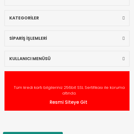
KATEGORİLER
SİPARİŞ İŞLEMLERİ
KULLANICI MENÜSÜ
Tüm kredi kartı bilgileriniz 256bit SSL Sertifikası ile koruma
altında.
Resmi Siteye Git