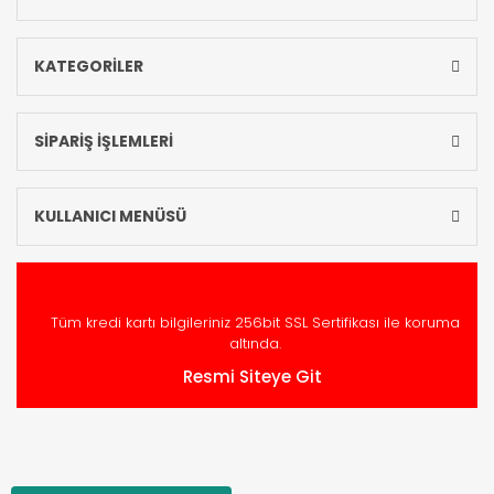
KATEGORİLER
SİPARİŞ İŞLEMLERİ
KULLANICI MENÜSÜ
Tüm kredi kartı bilgileriniz 256bit SSL Sertifikası ile koruma
altında.
Resmi Siteye Git