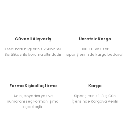
Güvenli Alışveriş
Ücretsiz Kargo
Kredi kartı bilgileriniz 256bit SSL
3000 TL ve üzeri
Sertifikası ile koruma altındadır
siparişlerinizde kargo bedava!
Forma Kişiselleştirme
Kargo
Adını, soyadını yaz ve
Siparişleriniz 1-3 İş Gün
numaranı seç Formanı şimdi
İçerisinde Kargoya Verilir
kişiselleştir.