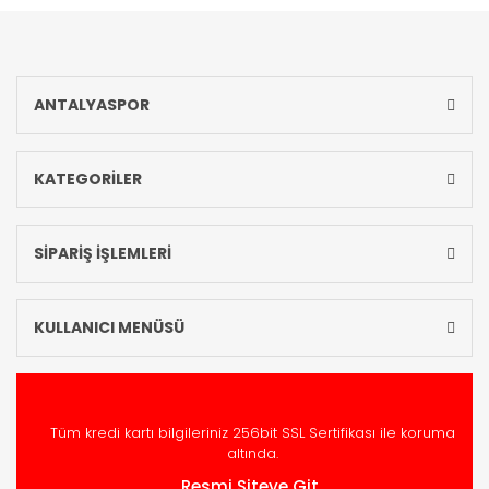
ANTALYASPOR
KATEGORİLER
SİPARİŞ İŞLEMLERİ
KULLANICI MENÜSÜ
Tüm kredi kartı bilgileriniz 256bit SSL Sertifikası ile koruma
altında.
Resmi Siteye Git