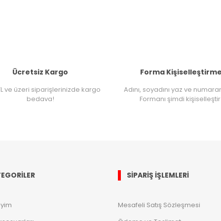
Ücretsiz Kargo
Forma Kişiselleştirm
L ve üzeri siparişlerinizde kargo
Adını, soyadını yaz ve numara
bedava!
Formanı şimdi kişiselleştir
EGORİLER
SİPARİŞ İŞLEMLERİ
iyim
Mesafeli Satış Sözleşmesi