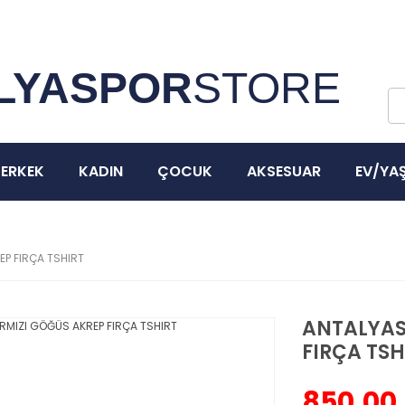
3000 ₺ ve Üzeri Tüm Siparişlerinizde Kargo Bedava!
LYASPOR
STORE
ERKEK
KADIN
ÇOCUK
AKSESUAR
EV/YA
EP FIRÇA TSHIRT
ANTALYAS
FIRÇA TSH
850,00