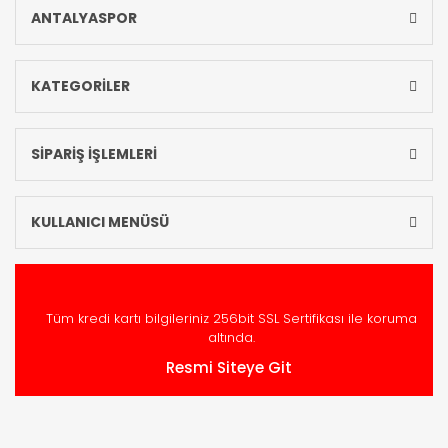
ANTALYASPOR
KATEGORİLER
SİPARİŞ İŞLEMLERİ
KULLANICI MENÜSÜ
Tüm kredi kartı bilgileriniz 256bit SSL Sertifikası ile koruma
altında.
Resmi Siteye Git