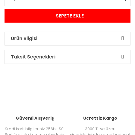
SEPETE EKLE
Ürün Bilgisi
Taksit Seçenekleri
Güvenli Alışveriş
Ücretsiz Kargo
Kredi kartı bilgileriniz 256bit SSL
3000 TL ve üzeri
Sertifikası ile koruma altındadır
siparişlerinizde kargo bedava!