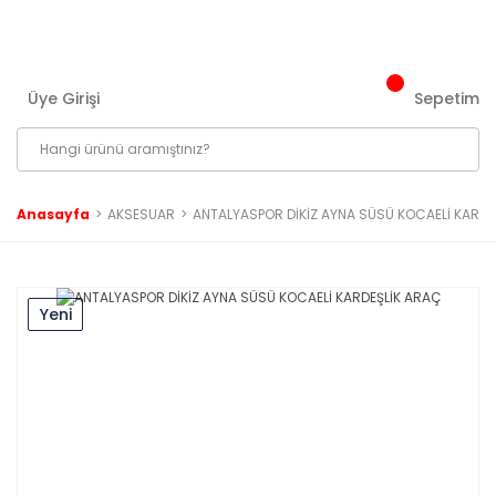
3000 ₺ ve Üzeri Tüm Siparişlerinizde Kargo Bedava!
Üye Girişi
Sepetim
Anasayfa
AKSESUAR
ANTALYASPOR DİKİZ AYNA SÜSÜ KOCAELİ KARDE
Yeni