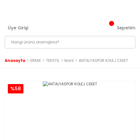
3000 ₺ ve Üzeri Tüm Siparişlerinizde Kargo Bedava!
Üye Girişi
Sepetim
Anasayfa
ERKEK
TEKSTİL
Mont
ANTALYASPOR KOLEJ CEKET
%58