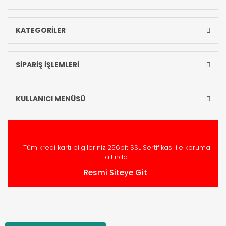
KATEGORİLER
SİPARİŞ İŞLEMLERİ
KULLANICI MENÜSÜ
Tüm kredi kartı bilgileriniz 256bit SSL Sertifikası ile koruma
altında.
Resmi Siteye Git