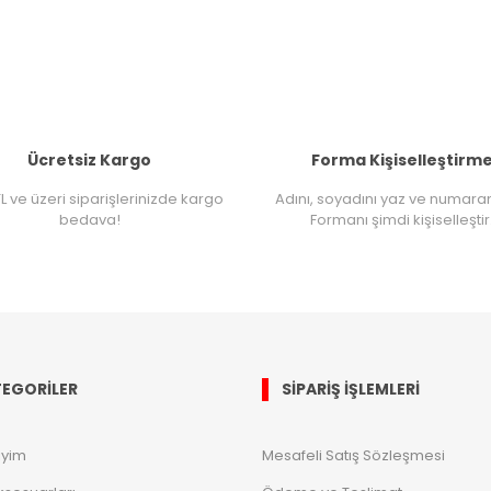
Ücretsiz Kargo
Forma Kişiselleştirm
L ve üzeri siparişlerinizde kargo
Adını, soyadını yaz ve numara
bedava!
Formanı şimdi kişiselleştir
EGORİLER
SİPARİŞ İŞLEMLERİ
iyim
Mesafeli Satış Sözleşmesi