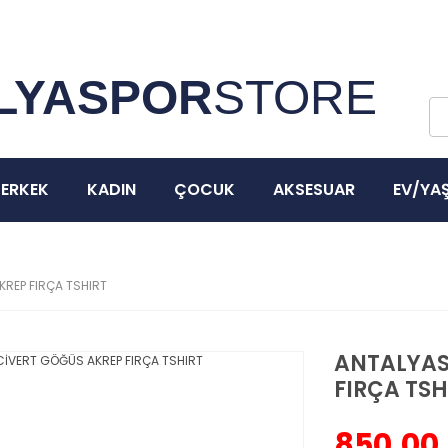
3000 ₺ ve Üzeri Tüm Siparişlerinizde Kargo Bedava!
LYASPOR
STORE
ERKEK
KADIN
ÇOCUK
AKSESUAR
EV/YA
REP FIRÇA TSHIRT
ANTALYAS
FIRÇA TSH
850,00