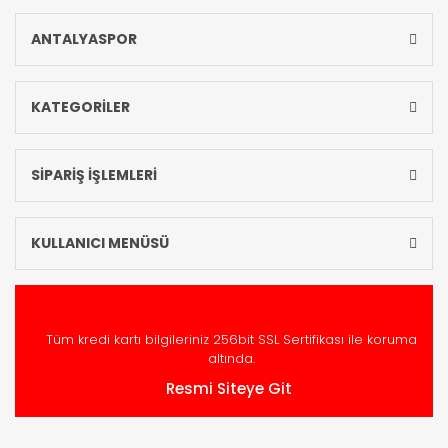
ANTALYASPOR
KATEGORİLER
SİPARİŞ İŞLEMLERİ
KULLANICI MENÜSÜ
Tüm kredi kartı bilgileriniz 256bit SSL Sertifikası ile koruma
altında.
Resmi Siteye Git