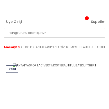
3000 ₺ ve Üzeri Tüm Siparişlerinizde Kargo Bedava!
Üye Girişi
Sepetim
Anasayfa
ERKEK
ANTALYASPOR LACİVERT MOST BEAUTIFUL BASKILI T
Yeni