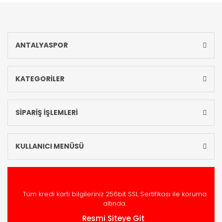
ANTALYASPOR
KATEGORİLER
SİPARİŞ İŞLEMLERİ
KULLANICI MENÜSÜ
Tüm kredi kartı bilgileriniz 256bit SSL Sertifikası ile koruma
altında.
Resmi Siteye Git