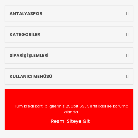
ANTALYASPOR
KATEGORİLER
SİPARİŞ İŞLEMLERİ
KULLANICI MENÜSÜ
Tüm kredi kartı bilgileriniz 256bit SSL Sertifikası ile koruma
altında.
Resmi Siteye Git