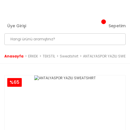
3000 ₺ ve Üzeri Tüm Siparişlerinizde Kargo Bedava!
Üye Girişi
Sepetim
Anasayfa
ERKEK
TEKSTİL
Sweatshirt
ANTALYASPOR YAZILI SWEA
%65