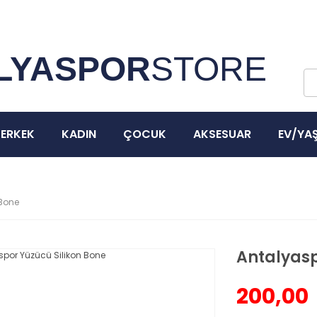
3000 ₺ ve Üzeri Tüm Siparişlerinizde Kargo Bedava!
LYASPOR
STORE
ERKEK
KADIN
ÇOCUK
AKSESUAR
EV/YA
 Bone
Antalyasp
200,00