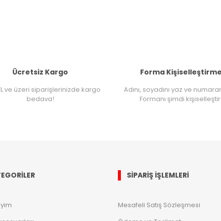
Ücretsiz Kargo
Forma Kişiselleştirm
L ve üzeri siparişlerinizde kargo
Adını, soyadını yaz ve numara
bedava!
Formanı şimdi kişiselleştir
EGORİLER
SİPARİŞ İŞLEMLERİ
iyim
Mesafeli Satış Sözleşmesi