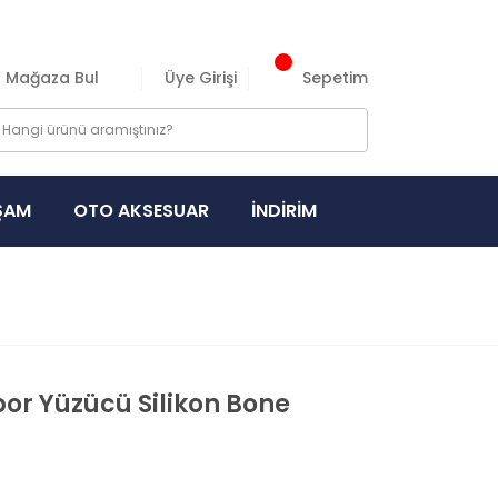
Mağaza Bul
Üye Girişi
Sepetim
ŞAM
OTO AKSESUAR
İNDİRİM
or Yüzücü Silikon Bone