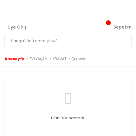
3000 ₺ ve Üzeri Tüm Siparişlerinizde Kargo Bedava!
Üye Girişi
Sepetim
Anasayfa
EV/YAŞAM
KRAVAT
Çerçeve
Ürün Bulunamadı.