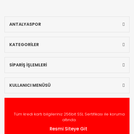
ANTALYASPOR
KATEGORİLER
SİPARİŞ İŞLEMLERİ
KULLANICI MENÜSÜ
Tüm kredi kartı bilgileriniz 256bit SSL Sertifikası ile koruma
altında.
Resmi Siteye Git