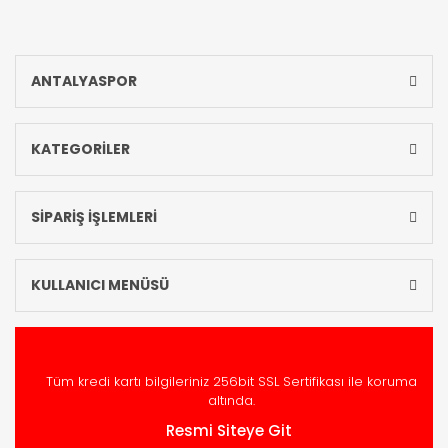
ANTALYASPOR
KATEGORİLER
SİPARİŞ İŞLEMLERİ
KULLANICI MENÜSÜ
Tüm kredi kartı bilgileriniz 256bit SSL Sertifikası ile koruma
altında.
Resmi Siteye Git