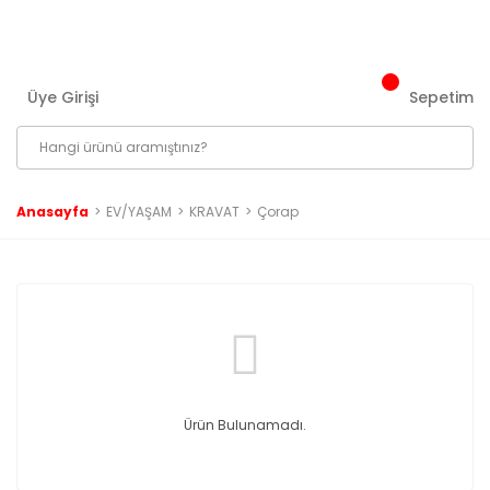
3000 ₺ ve Üzeri Tüm Siparişlerinizde Kargo Bedava!
Üye Girişi
Sepetim
Anasayfa
EV/YAŞAM
KRAVAT
Çorap
Ürün Bulunamadı.