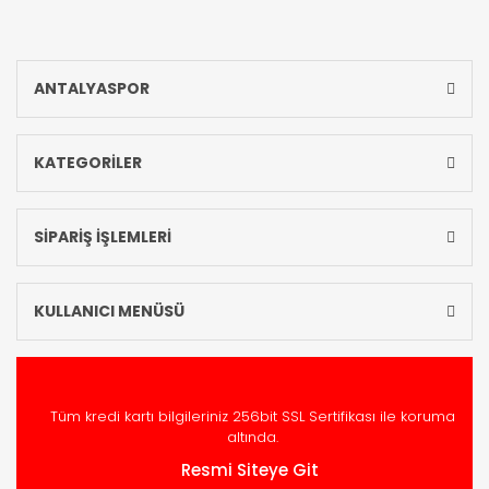
ANTALYASPOR
KATEGORİLER
SİPARİŞ İŞLEMLERİ
KULLANICI MENÜSÜ
Tüm kredi kartı bilgileriniz 256bit SSL Sertifikası ile koruma
altında.
Resmi Siteye Git