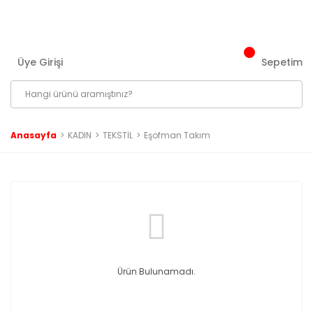
3000 ₺ ve Üzeri Tüm Siparişlerinizde Kargo Bedava!
Üye Girişi
Sepetim
Anasayfa
KADIN
TEKSTİL
Eşofman Takım
Ürün Bulunamadı.