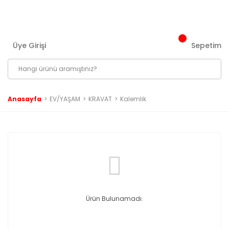
3000 ₺ ve Üzeri Tüm Siparişlerinizde Kargo Bedava!
Üye Girişi
Sepetim
Anasayfa
EV/YAŞAM
KRAVAT
Kalemlik
Ürün Bulunamadı.