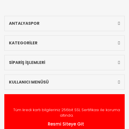
ANTALYASPOR
KATEGORİLER
SİPARİŞ İŞLEMLERİ
KULLANICI MENÜSÜ
Tüm kredi kartı bilgileriniz 256bit SSL Sertifikası ile koruma
altında.
Resmi Siteye Git